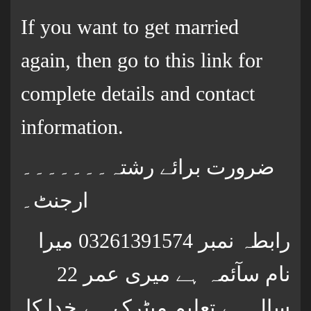
If you want to get married
again, then go to this link for
complete details and contact
information.
ضرورت برائے رشتہ۔۔۔۔۔۔۔
ارجنٹ۔
رابطہ نمبر 03261391574 میرا
نام سآئمہ ہے میری عمر 22
سال ہے تعلیم میٹرک ہے خدا کا