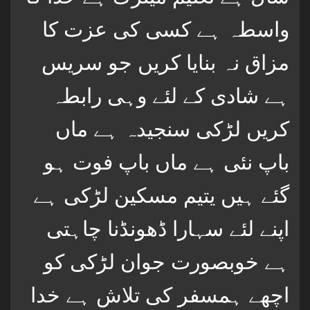
واسطہ ہے کسی کی عزت کا
مزاق نہ بنایا کریں جو سریس
ہے شادی کے لئے وہی رابطہ
کریں لڑکی سنجیدہ ہے ماں
باپ نئی ہے ماں باپ فوت ہو
گئے ہیں یتیم مسکین لڑکی ہے
اپنے لئے سہارا ڈھونڈنا چاہتی
ہے خوبصورت جوان لڑکی کو
اچھے ہمسفر کی تلاش ہے خدا