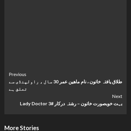
Continue
Previous
طلاق یافتہ خاتون ، نام ماھین عمر 30 سال ، راولپنڈی سے
Reading
تعلق ہے
Next
Lady Doctor بہت خوبصورت خاتون – رشتہ درکار #3
More Stories