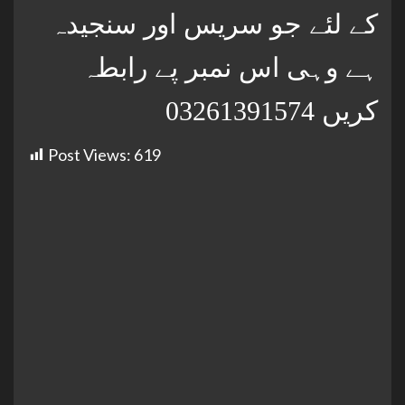
کے لئے جو سریس اور سنجیدہ
ہے وہی اس نمبر پے رابطہ
کریں 03261391574
Post Views:
619