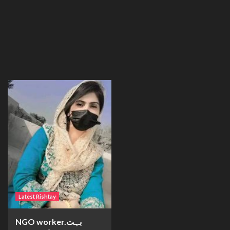
Latest Rishtay
NGO worker.بہت