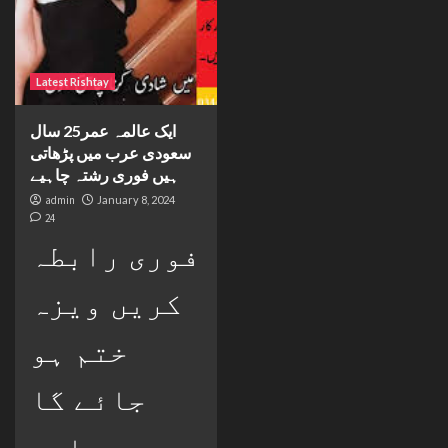
Latest Rishtay
ایک عالمہ عمر25 سال
سعودی عرب میں پڑھاتی
ہیں فوری رشتہ چاہیے
admin
January 8, 2024
24
فوری رابطہ
کریں ویزہ
ختم ہو
جائے گا
پھر واپس