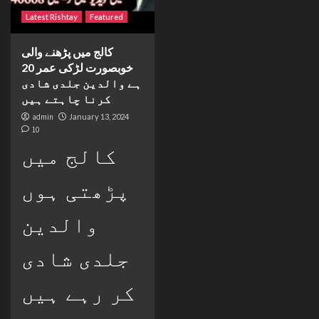
Latest Rishtay
Featured
کالج میں پڑھنے والی
خوبصورت لڑکی عمر 20
ہے والدین جلدی شادی
کرنا چاہتے ہیں
admin
January 13, 2024
10
کالج میں
پڑھتی ہوں
والدین
جلدی شادی
کر رہے ہیں