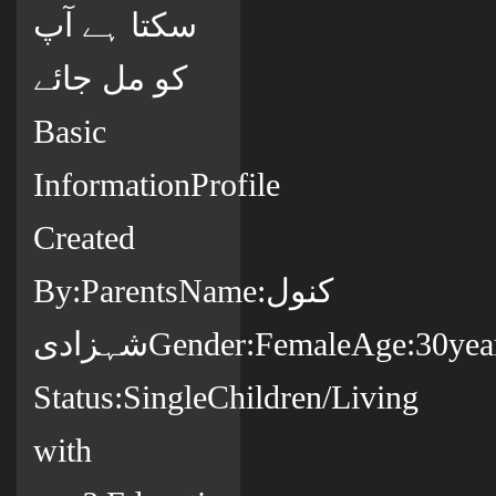
سکتا ہے آپ
کو مل جائے
Basic
InformationProfile
Created
By:ParentsName:کنول
شہزادیGender:FemaleAge:30yearsCountry:پاکستانState:ملتانCity:MultanCitizenship:پاکستانیMarital
Status:SingleChildren/Living
with