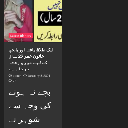
Latest Rishtay
ایک طلاق یافتہ اور بانجھ
خاتون عمر 29 سال
کےلیے فوری رشتہ
درکار ہے
admin
January 8, 2024
27
بچے نہ ہونے
کی وجہ سے
شوہر نے