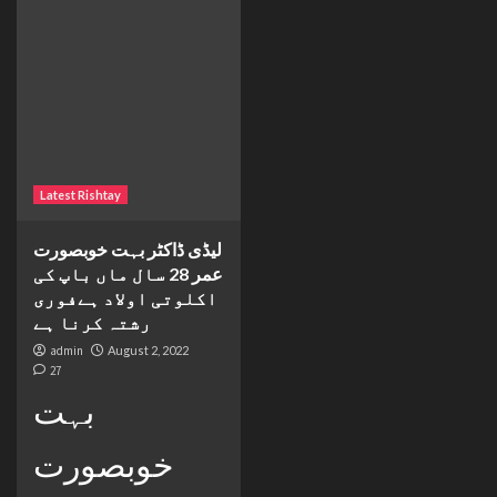
Latest Rishtay
لیڈی ڈاکٹر بہت خوبصورت
عمر 28 سال ماں باپ کی
اکلوتی اولاد ہےفوری
رشتہ کرنا ہے
admin
August 2, 2022
27
بہت
خوبصورت