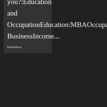
you?:Education
and
OccupationEducation:MBAOccupat
BusinessIncome...
Read More