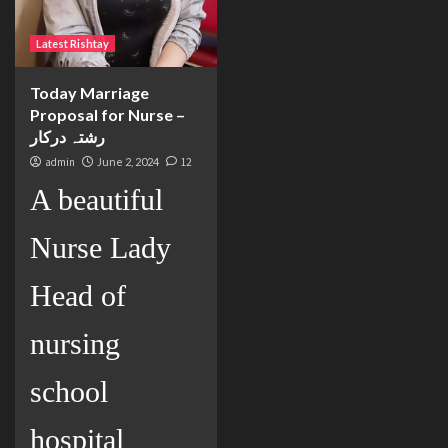
Latest Rishtay
Today Marriage
Proposal for Nurse –
رشتہ درکار
admin
June 2, 2024
12
A beautiful
Nurse Lady
Head of
nursing
school
hospital