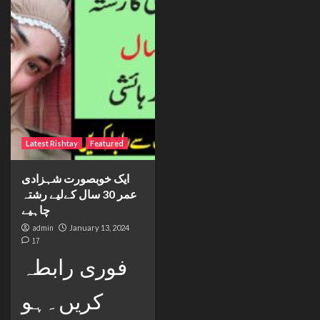
Latest Rishtay
Featured
ایک خوبصورت شہزادی
عمر 30 سال کےلیے رشتہ
چاہیے
admin
January 13, 2024
17
فوری رابطہ
کریں۔ہو