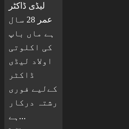
لیڈی ڈاکٹر
عمر 28 سال
ہے ماں باپ
کی اکلوتی
اولاد لیڈی
ڈاکٹر
کےلیے فوری
رشتہ درکار
ہے...