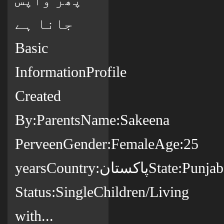
جانا ہے
Basic
InformationProfile
Created
By:ParentsName:Sakeena
PerveenGender:FemaleAge:25
yearsCountry:پاکستانState:PunjabCity:ڈسکہCitizenship:پاکستانیMarital
Status:SingleChildren/Living
with...