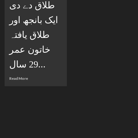
طلاق دے دی
ایک بانجھ اور
طلاق یافتہ
خاتون عمر
29 سال...
Read More