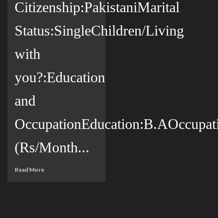
Citizenship:PakistaniMarital
Status:SingleChildren/Living
with
you?:Education
and
OccupationEducation:B.AOccupat
(Rs/Month...
Read More