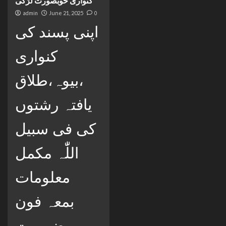
کنواری خوبصورت لڑکی
admin
June 21, 2025
0
اپنی پسند کی
کنواری
،بیوہ،طلاق
یافتہ رشتوں
کی فی سبیل
اللّٰہ مکمل
معلومات
بمعہ فون
ضرورت