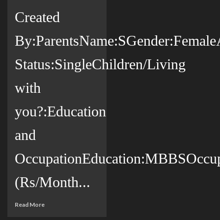
Created
By:ParentsName:SGender:FemaleAg
Status:SingleChildren/Living
with
you?:Education
and
OccupationEducation:MBBSOccup
(Rs/Month...
Read More