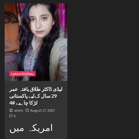
Latest Rishtay
لیڈی ڈاکٹر طلاق یافتہ عمر
29 سال کےلیے پاکستانی
لڑکا چاہیے #4
admin
August 17, 2025
0
امریکہ میں