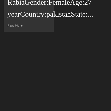
RabiaGender:FemaleAge:27
yearCountry:pakistanState:...
Read More