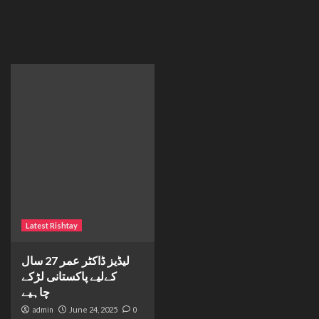
Latest Rishtay
لیڈیز ڈاکٹر عمر 27 سال
کےلیے پاکستانی لڑکے
چاہیے
admin
June 24, 2025
0