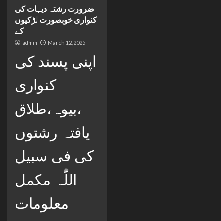
ضرورت رشتہ دیہات کی
کنواری خوبصورت لڑکیوں
کے
admin
March 12, 2025
اپنی پسند کی
کنواری
،بیوہ،طلاق
یافتہ رشتوں
کی فی سبیل
اللّٰہ مکمل
معلومات