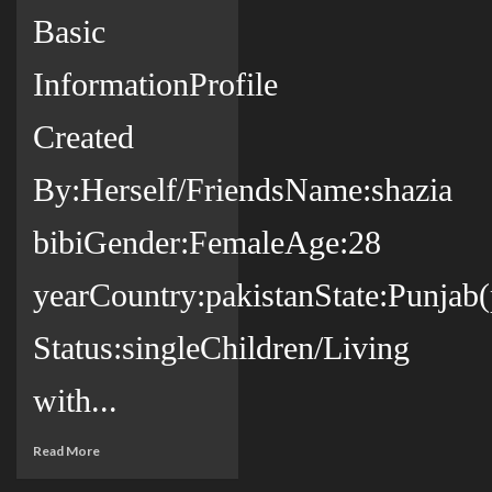
Basic
InformationProfile
Created
By:Herself/FriendsName:shazia
bibiGender:FemaleAge:28
yearCountry:pakistanState:Punjab(
Status:singleChildren/Living
with...
Read More