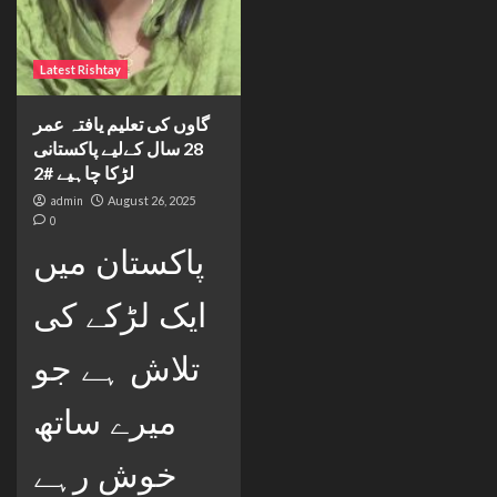
Latest Rishtay
گاوں کی تعلیم یافتہ عمر
28 سال کےلیے پاکستانی
لڑکا چاہیے #2
admin
August 26, 2025
0
پاکستان میں
ایک لڑکے کی
تلاش ہے جو
میرے ساتھ
خوش رہے