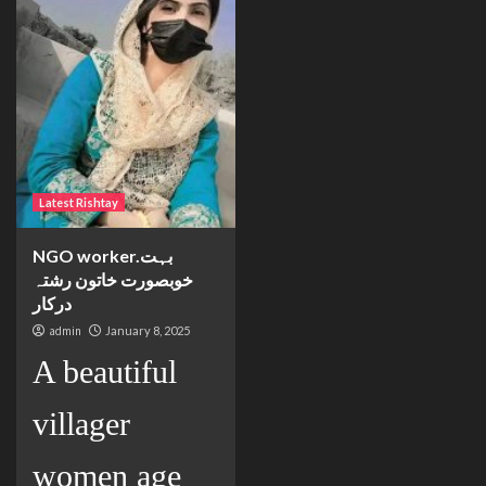
Latest Rishtay
NGO worker.بہت
خوبصورت خاتون رشتہ
درکار
admin
January 8, 2025
A beautiful
villager
women age