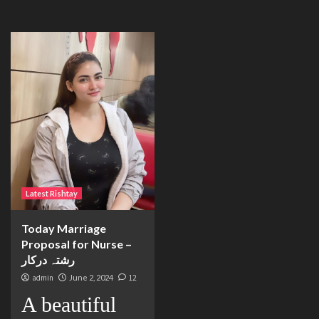
Latest Rishtay
Today Marriage
Proposal for Nurse –
رشتہ درکار
admin
June 2, 2024
12
A beautiful