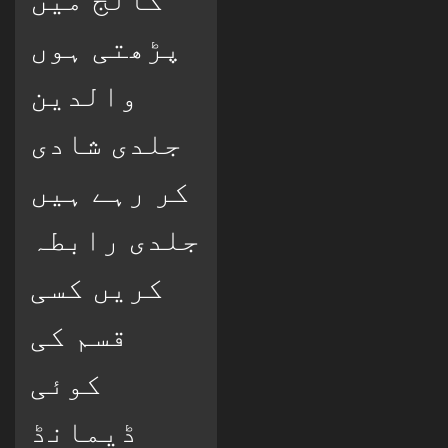
پڑھتی ہوں
والدین
جلدی شادی
کر رہے ہیں
جلدی رابطہ
کریں کسی
قسم کی
کوئی
ڈیمانڈ