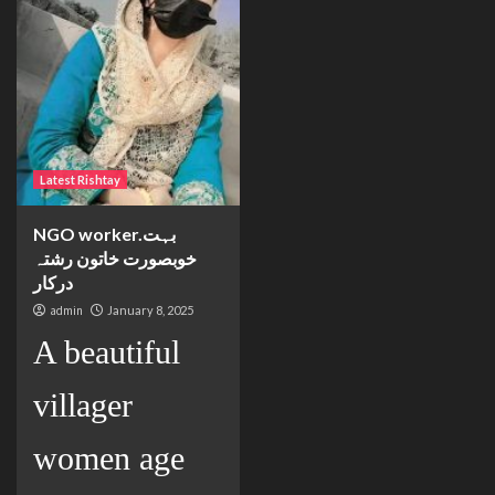
Latest Rishtay
NGO worker.بہت
خوبصورت خاتون رشتہ
درکار
admin
January 8, 2025
A beautiful
villager
women age