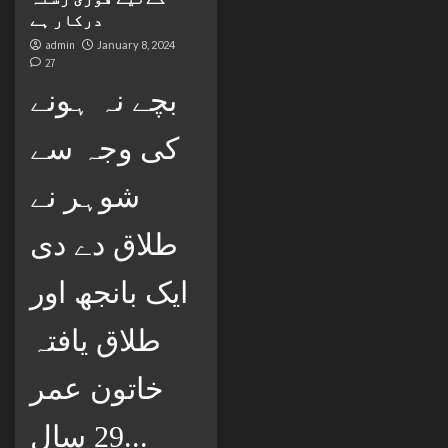
درکار ہے
admin
January 8, 2024
27
بچے نہ ہونے
کی وجہ سے
شوہر نے
طلاق دے دی
ایک بانجھ اور
طلاق یافتہ
خاتون عمر
29 سال...