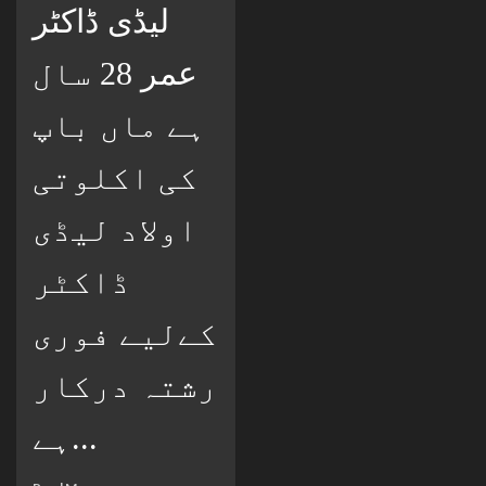
لیڈی ڈاکٹر
عمر 28 سال
ہے ماں باپ
کی اکلوتی
اولاد لیڈی
ڈاکٹر
کےلیے فوری
رشتہ درکار
ہے...