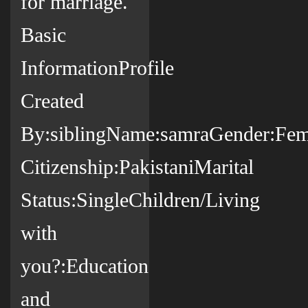
for marriage.
Basic
InformationProfile
Created
By:siblingName:samraGender:Fema
Citizenship:PakistaniMarital
Status:SingleChildren/Living
with
you?:Education
and