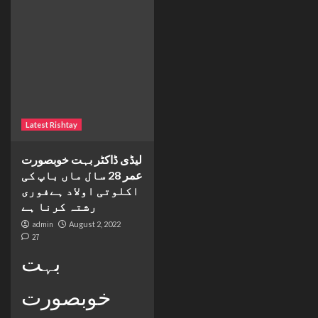
Latest Rishtay
لیڈی ڈاکٹر بہت خوبصورت
عمر 28 سال ماں باپ کی
اکلوتی اولاد ہےفوری
رشتہ کرنا ہے
admin
August 2, 2022
27
بہت
خوبصورت