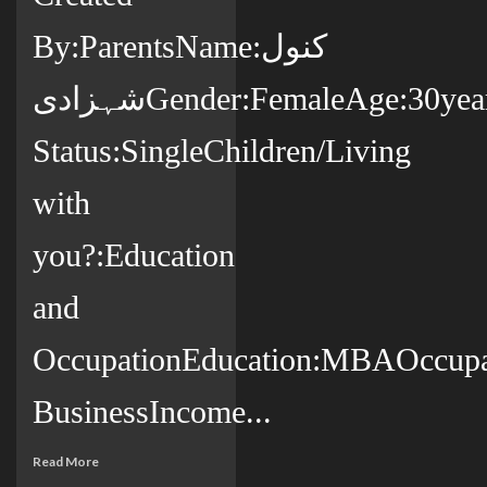
By:ParentsName:کنول
شہزادیGender:FemaleAge:30yearsCountry:پاکستانState:ملتانCity:MultanCitizenship:پاکستانیMarital
Status:SingleChildren/Living
with
you?:Education
and
OccupationEducation:MBAOccupat
BusinessIncome...
Read More