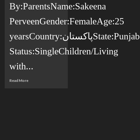
By:ParentsName:Sakeena
PerveenGender:FemaleAge:25
yearsCountry:پاکستانState:PunjabCity:ڈسکہCitizenship:پاکستانیMarital
Status:SingleChildren/Living
with...
Read More