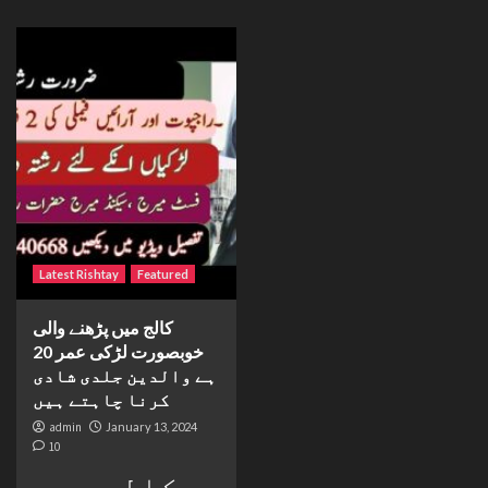
Latest Rishtay
Featured
کالج میں پڑھنے والی
خوبصورت لڑکی عمر 20
ہے والدین جلدی شادی
کرنا چاہتے ہیں
admin
January 13, 2024
10
کالج میں