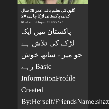
گاوں کی تعلیم یافتہ عمر 28 سال
کےلیے پاکستانی لڑکا چاہیے #2
admin
August 26, 2025
0
پاکستان میں ایک
لڑکے کی تلاش ہے
جو میرے ساتھ خوش
رہے Basic
InformationProfile
Created
By:Herself/FriendsName:shaz