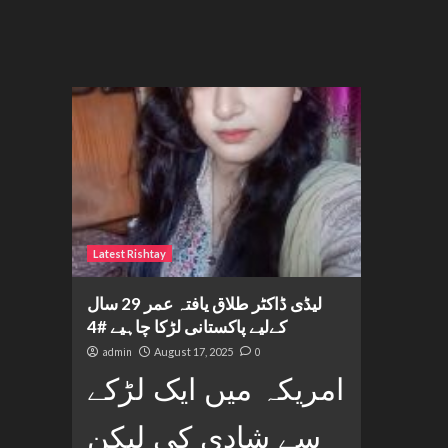
Latest Rishtay
لیڈی ڈاکٹر طلاق یافتہ عمر 29 سال
کےلیے پاکستانی لڑکا چاہیے #4
admin
August 17, 2025
0
امریکہ میں ایک لڑکے
سے شادی کی لیکن