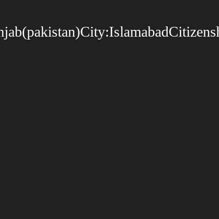
jab(pakistan)City:IslamabadCitizensh