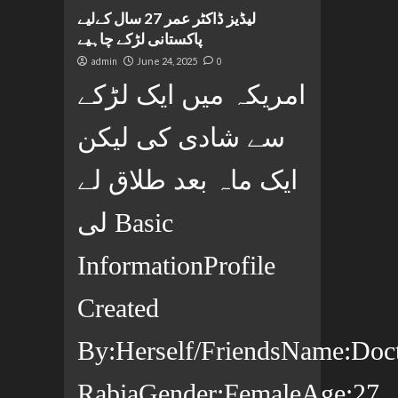
لیڈیز ڈاکٹر عمر 27 سال کےلیے
پاکستانی لڑکے چاہیے
admin
June 24, 2025
0
امریکہ میں ایک لڑکے
سے شادی کی لیکن
ایک ماہ بعد طلاق لے
لی Basic
InformationProfile
Created
By:Herself/FriendsName:Doc
RabiaGender:FemaleAge:27