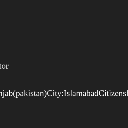
tor
jab(pakistan)City:IslamabadCitizensh