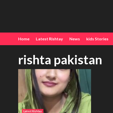
Home
Latest Rishtay
News
kids Stories
rishta pakistan
Latest Rishtay