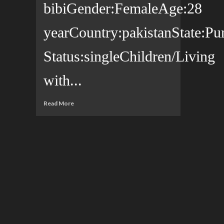
bibiGender:FemaleAge:28
yearCountry:pakistanState:Pun
Status:singleChildren/Living
with...
Read More