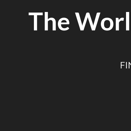
Skip
The Worl
to
content
FI