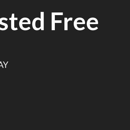
sted Free
AY