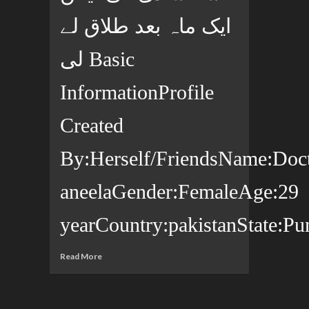
ایک ماہ بعد طلاق لے
لی Basic
InformationProfile
Created
By:Herself/FriendsName:Doc
aneelaGender:FemaleAge:29
yearCountry:pakistanState:Pun
Read More