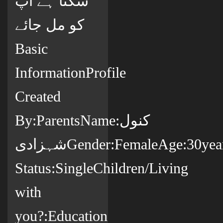
سکتا ہے آپ
کو مل جائے
Basic
InformationProfile
Created
By:ParentsName:کنول
شہزادیGender:FemaleAge:30yearsCountry:پاکستانState:ملتانCity:MultanCitizenship:پاکستانیMarital
Status:SingleChildren/Living
with
you?:Education