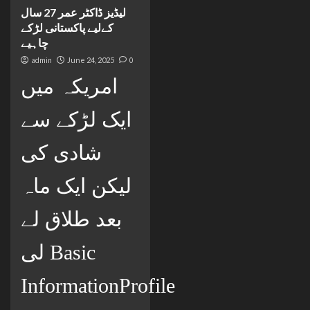
لیڈیز ڈاکٹر عمر 27 سال
کےلیے پاکستانی لڑکے
چاہیے
admin
June 24, 2025
0
امریکہ میں
ایک لڑکے سے
شادی کی
لیکن ایک ماہ
بعد طلاق لے
لی Basic
InformationProfile