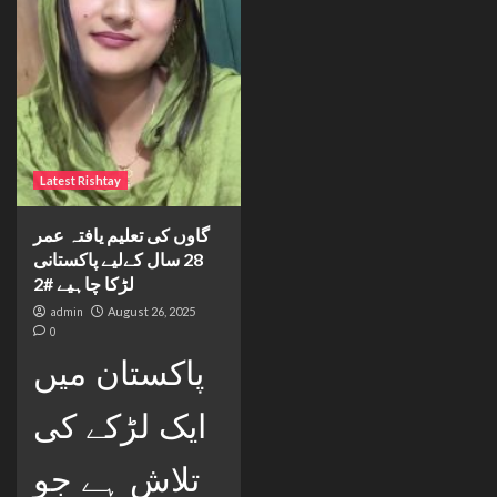
Latest Rishtay
گاوں کی تعلیم یافتہ عمر
28 سال کےلیے پاکستانی
لڑکا چاہیے #2
admin
August 26, 2025
0
پاکستان میں
ایک لڑکے کی
تلاش ہے جو