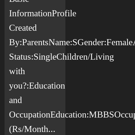
InformationProfile
Created
By:ParentsName:SGender:FemaleAg
Status:SingleChildren/Living
with
you?:Education
and
OccupationEducation:MBBSOccup
(Rs/Month...