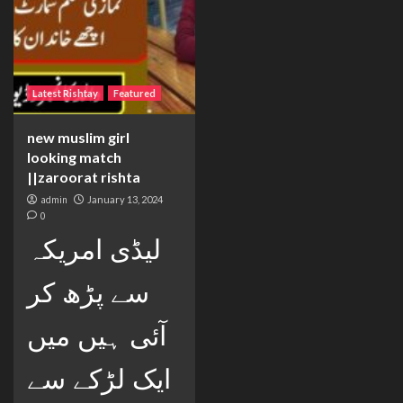
Latest Rishtay
Featured
new muslim girl
looking match
||zaroorat rishta
admin
January 13, 2024
0
لیڈی امریکہ
سے پڑھ کر
آئی ہیں میں
ایک لڑکے سے