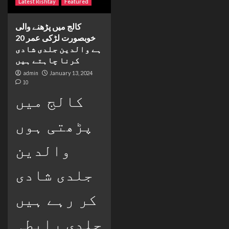
Latest Rishtay
Featured
کالج میں پڑھنے والی
خوبصورت لڑکی عمر 20
ہے والدین جلدی شادی
کرنا چاہتے ہیں
admin
January 13, 2024
10
کالج میں
پڑھتی ہوں
والدین
جلدی شادی
کر رہے ہیں
جلدی رابطہ