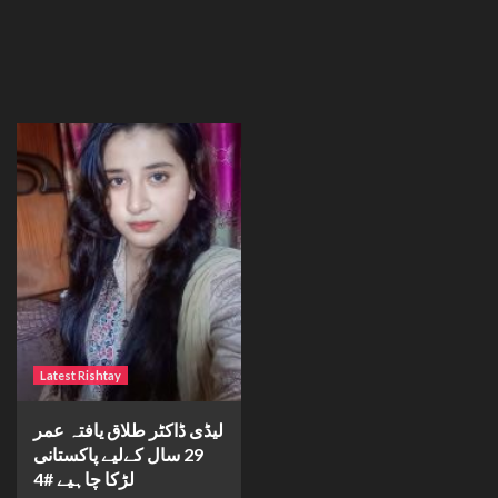
Latest Rishtay
لیڈی ڈاکٹر طلاق یافتہ عمر
29 سال کےلیے پاکستانی
لڑکا چاہیے #4