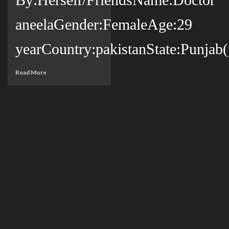
aneelaGender:FemaleAge:29
yearCountry:pakistanState:Punjab(p
Read More