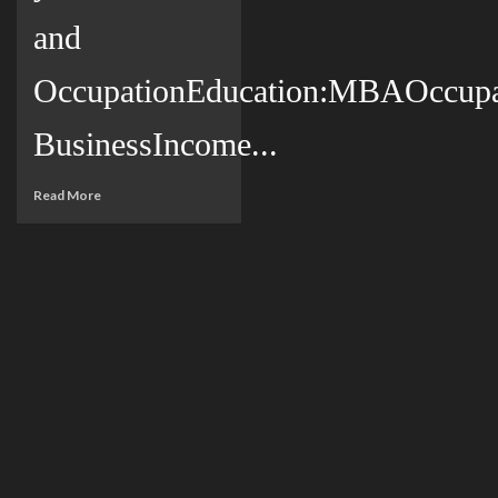
and
OccupationEducation:MBAOccupat
BusinessIncome...
Read More