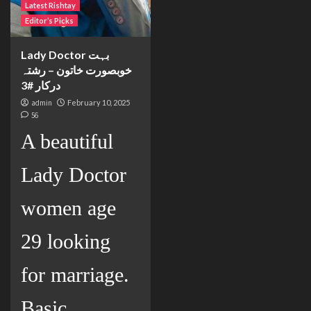
Latest Rishtay
Editor’s Picks
Lady Doctor بہت
خوبصورت خاتون – رشتہ
درکار #3
admin
February 10, 2025
56
A beautiful
Lady Doctor
women age
29 looking
for marriage.
Basic