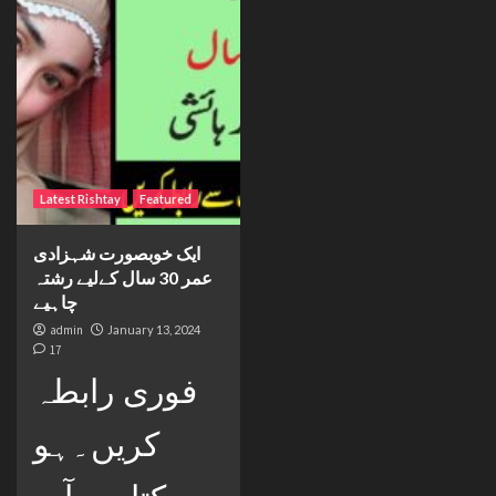
Latest Rishtay
Featured
ایک خوبصورت شہزادی
عمر 30 سال کےلیے رشتہ
چاہیے
admin
January 13, 2024
17
فوری رابطہ
کریں۔ہو