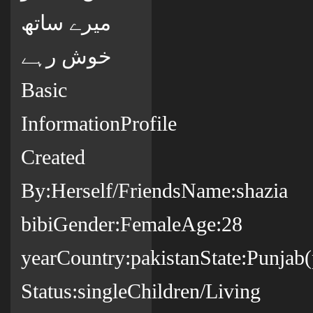
میرے ساتھ
خوش رہے
Basic
InformationProfile
Created
By:Herself/FriendsName:shazia
bibiGender:FemaleAge:28
yearCountry:pakistanState:Punjab(
Status:singleChildren/Living