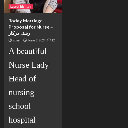
Latest Rishtay
Today Marriage
Proposal for Nurse –
رشتہ درکار
admin
June 2, 2024
12
A beautiful
Nurse Lady
Head of
nursing
school
hospital