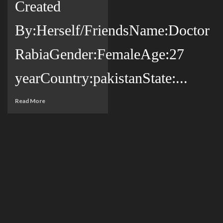
Created
By:Herself/FriendsName:Doctor
RabiaGender:FemaleAge:27
yearCountry:pakistanState:...
Read More