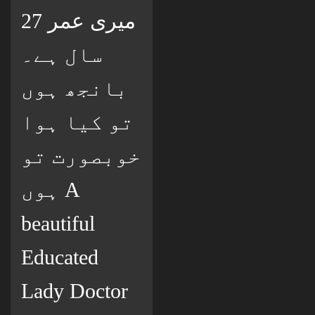
میری عمر 27
سال ہے۔
بانجھ ہوں
تو کیا ہوا
خوبصورت تو
ہوں A
beautiful
Educated
Lady Doctor