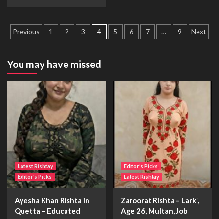
Posts
Previous
1
2
3
4
5
6
7
…
9
Next
pagination
You may have missed
Latest Rishtay
Editor’s Picks
Editor’s Picks
Latest Rishtay
Ayesha Khan Rishta in
Zaroorat Rishta – Larki,
Quetta – Educated
Age 26, Multan, Job