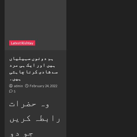
Latest Rishtay
ہم دونوں سہیلیاں
ہیں اور ایک ہی مرد
سے شادی کرنا چاہتی
ہیں۔
admin
February 24, 2022
5
وہ حضرات
رابطہ کریں
جو دو