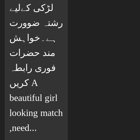
لڑکی کےلیے
رشتہ ضوورت
ہے۔خواہش
مند حضرات
فوری رابطہ
کریں A
beautiful girl
looking match
,need...