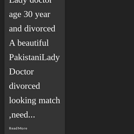
age 30 year
and divorced
A beautiful
PakistaniLady
Doctor
divorced
looking match
,need...
Read More