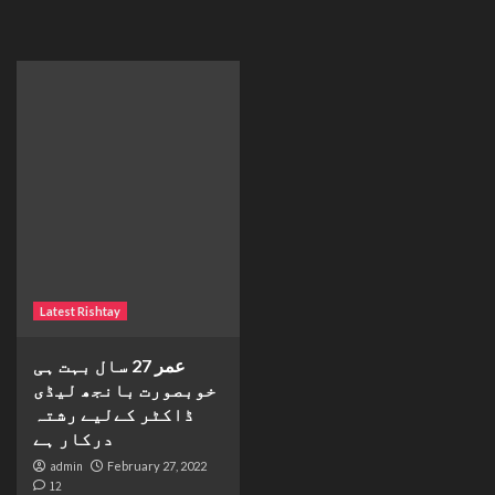
Latest Rishtay
عمر 27 سال بہت ہی
خوبصورت بانجھ لیڈی
ڈاکٹر کےلیے رشتہ
درکار ہے
admin
February 27, 2022
12