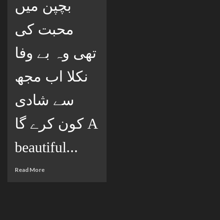
بچپن میں
محبت کی
تھی وہ بے وفا
نکلا اب مجھ
سے شادی
کون کرے گا A
beautiful...
Read More