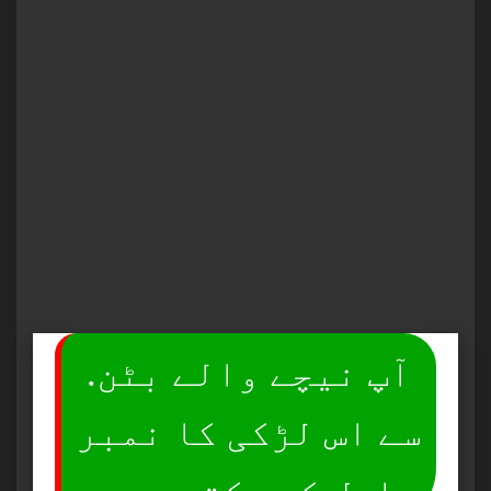
.آپ نیچے والے بٹن
سے اس لڑکی کا نمبر