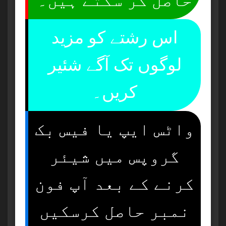
حاصل کر سکتے ہیں۔
اس رشتے کو مزید
لوگوں تک آگے شئیر
کریں۔
واٹس ایپ یا فیس بک
گروپس میں شیئر
کرنے کے بعد آپ فون
نمبر حاصل کرسکیں