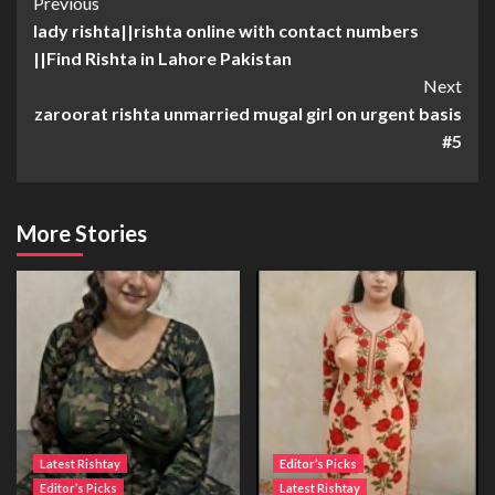
Continue
Previous
lady rishta||rishta online with contact numbers
Reading
||Find Rishta in Lahore Pakistan
Next
zaroorat rishta unmarried mugal girl on urgent basis
#5
More Stories
Latest Rishtay
Editor’s Picks
Editor’s Picks
Latest Rishtay