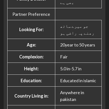
بھی ہے
Partner Preference
جو میرے ساتھ
Looking For:
رھنے پہ راضی ہو
Age:
20year to 50 years
Complexion:
Fair
Height:
5.0 in-5.7 in
Education:
Educated in islamic
Anywhere in
Country Living in:
pakistan