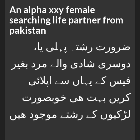
An alpha xxy female
searching life partner from
pakistan
،ضرورت رشتہ پہلی یا
دوسری شادی والے مرد بغیر
فیس کے یہاں سے اپلائی
کریں بہت ھی خوبصورت
لڑکیوں کے رشتے موجود ھیں