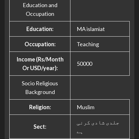
Education and
Occupation
Education:
MA islamiat
Occupation:
Teaching
Income (Rs/Month
50000
Or USD/year):
Socio Religious
Background
Religion:
Muslim
جلدی شادی کرنی
Sect:
ہے