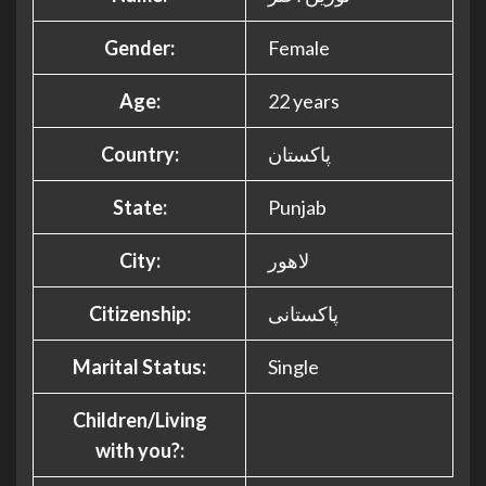
Gender:
Female
Age:
22 years
Country:
پاکستان
State:
Punjab
City:
لاھور
Citizenship:
پاکستانی
Marital Status:
Single
Children/Living
with you?: